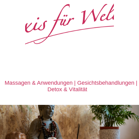
e
Massagen
&
Anwendungen | Gesichtsbehandlungen |
Detox
&
Vitalität